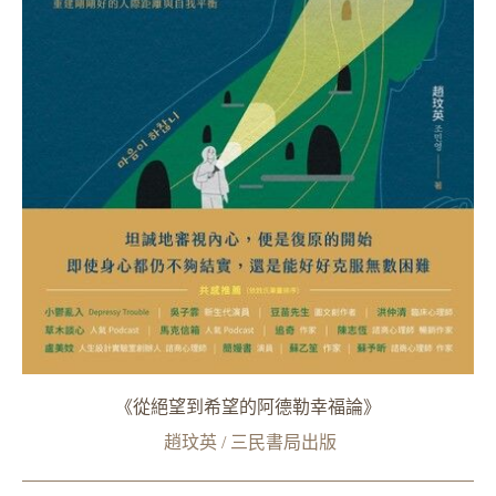
《從絕望到希望的阿德勒幸福論》
趙玟英 / 三民書局出版