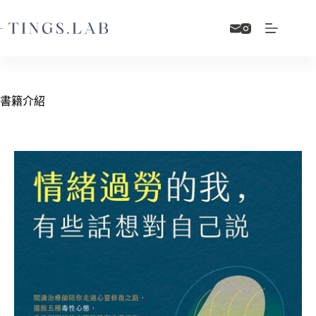
跳
至
主
要
內
容
書籍介紹