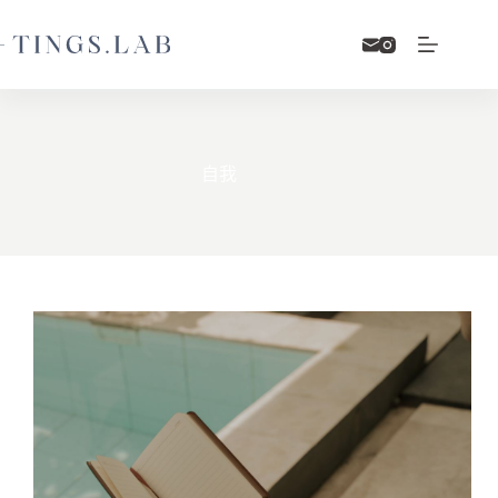
跳
至
主
要
內
容
自我