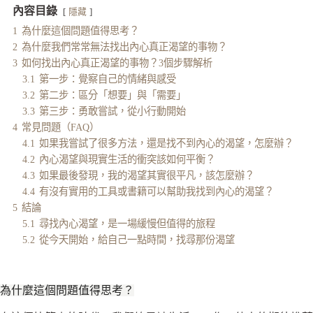
內容目錄
隱藏
1
為什麼這個問題值得思考？
2
為什麼我們常常無法找出內心真正渴望的事物？
3
如何找出內心真正渴望的事物？3個步驟解析
3.1
第一步：覺察自己的情緒與感受
3.2
第二步：區分「想要」與「需要」
3.3
第三步：勇敢嘗試，從小行動開始
4
常見問題（FAQ）
4.1
如果我嘗試了很多方法，還是找不到內心的渴望，怎麼辦？
4.2
內心渴望與現實生活的衝突該如何平衡？
4.3
如果最後發現，我的渴望其實很平凡，該怎麼辦？
4.4
有沒有實用的工具或書籍可以幫助我找到內心的渴望？
5
結論
5.1
尋找內心渴望，是一場緩慢但值得的旅程
5.2
從今天開始，給自己一點時間，找尋那份渴望
為什麼這個問題值得思考？