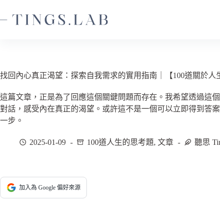
跳
至
主
要
內
容
找回內心真正渴望：探索自我需求的實用指南｜【100道關於人生
這篇文章，正是為了回應這個關鍵問題而存在。我希望透過這
對話，感受內在真正的渴望。或許這不是一個可以立即得到答
一步。
2025-01-09
100道人生的思考題
,
文章
聽思 Ti
加入為 Google 偏好來源