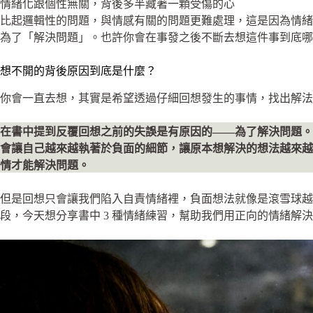
情緒化跟個性無關，背後多半藏著一顆受傷的心
比起邏輯性的問題，與情感有關的問題更難處理，這是因為情
為了「解決問題」。也許你會在事發之後不斷去想這件事到底哪
想不開的背後原因到底是什麼？
你會一直去想，其實是希望透過仔細回想發生的事情，找出解法
在書中提到反覆回想之前的失誤是有原因的——為了解決問題
會讓自己越來越執著於負面的細節，讓原本想解決的想法越來
情才能解決問題。
但是回想只會讓我們陷入自責情緒裡，負面想法就像是滾雪球越
段，今天想分享書中 3 種情緒練習，幫助我們用正向的情緒解