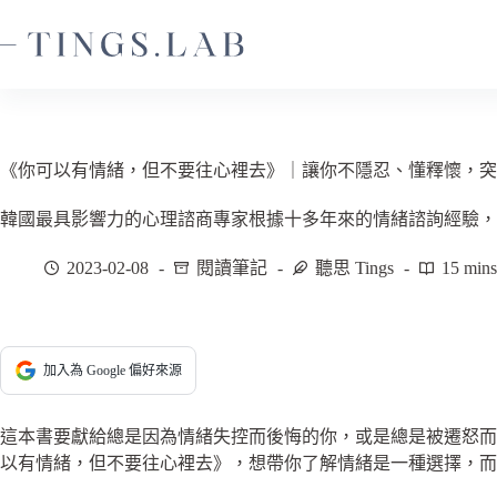
跳
至
主
要
內
容
《你可以有情緒，但不要往心裡去》｜讓你不隱忍、懂釋懷，突
韓國最具影響力的心理諮商專家根據十多年來的情緒諮詢經驗，
2023-02-08
閱讀筆記
聽思 Tings
15 mins
加入為 Google 偏好來源
這本書要獻給總是因為情緒失控而後悔的你，或是總是被遷怒
以有情緒，但不要往心裡去》，想帶你了解情緒是一種選擇，而